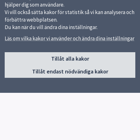
hjälper dig som användare.
Vi vill också sätta kakor för statistik så vi kan analysera och
förbättra webbplatsen.
Du kan när du vill ändra dina inställningar.
Läs om vilka kakor vi använder och ändra dina inställningar
Sidfot
Kontakt
Tillåt alla kakor
018-727 00 00
Tillåt endast nödvändiga kakor
Skicka e-post
Du hittar fler kontaktvägar på uppsala.se.
Snabblänkar
Uppsala kommun
Synpunkter