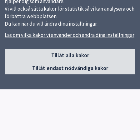
hjälper dig som användare.
Vi vill också sätta kakor för statistik så vi kan analysera och
förbättra webbplatsen.
Du kan när du vill ändra dina inställningar.
Läs om vilka kakor vi använder och ändra dina inställningar
Sidfot
Kontakt
Tillåt alla kakor
018-727 00 00
Tillåt endast nödvändiga kakor
Skicka e-post
Du hittar fler kontaktvägar på uppsala.se.
Snabblänkar
Uppsala kommun
Synpunkter