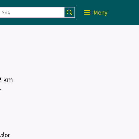
Meny
2 km
-
våor