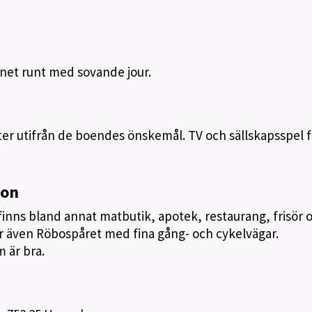
net runt med sovande jour.
er utifrån de boendes önskemål. TV och sällskapsspel fi
ion
finns bland annat matbutik, apotek, restaurang, frisör 
er även Röbospåret med fina gång- och cykelvägar.
m är bra.