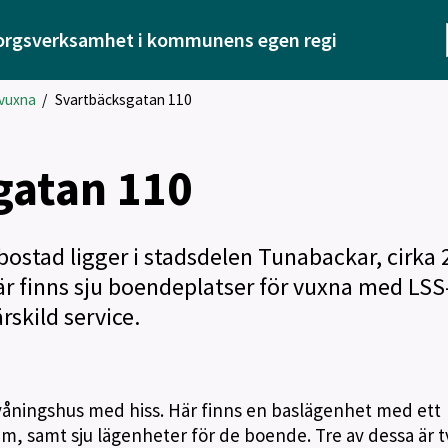
orgsverksamhet i kommunens egen regi
 vuxna
/
Svartbäcksgatan 110
gatan 110
ostad ligger i stadsdelen Tunabackar, cirka 
r finns sju boendeplatser för vuxna med LSS
skild service.
rvåningshus med hiss. Här finns en baslägenhet med ett
 samt sju lägenheter för de boende. Tre av dessa är t