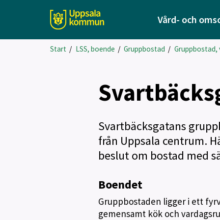
Vård- och oms
Start
/
LSS, boende
/
Gruppbostad
/
Gruppbostad,
Svartbäcks
Svartbäcksgatans gruppb
från Uppsala centrum. Hä
beslut om bostad med sär
Boendet
Gruppbostaden ligger i ett fy
gemensamt kök och vardagsrum,