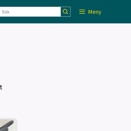
Meny
t