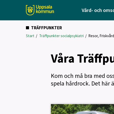
Vård- och oms
TRÄFFPUNKTER
Start
/
Träffpunkter socialpsykiatri
/
Resor, Friskvård
Våra Träffp
Kom och må bra med oss! H
spela hårdrock. Det här 