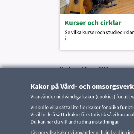
Kurser och cirklar
Se vilka kurser och studiecirkla
i
Uppdaterad:
5 mars 2026
Kakor på Vård- och omsorgsver
Andra sidor under: Vår
Vi använder nödvändiga kakor (cookies) för att 
Friskvård
Vi skulle vilja sätta lite fler kakor för olika fu
Vi vill också sätta kakor för statistik så vi kan 
Du kan när du vill ändra dina inställningar.
Läs om vilka kakor vi använder och ändra dina ins