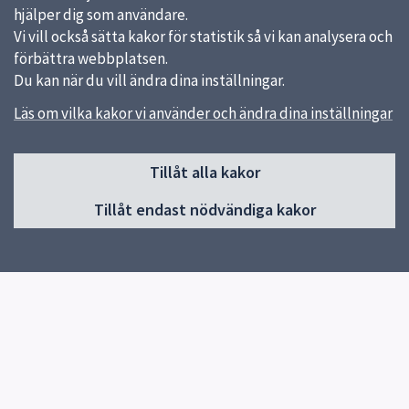
hjälper dig som användare.
Vi vill också sätta kakor för statistik så vi kan analysera och
förbättra webbplatsen.
Du kan när du vill ändra dina inställningar.
Läs om vilka kakor vi använder och ändra dina inställningar
Sidfot
Kontakt
Tillåt alla kakor
018-727 00 00
Tillåt endast nödvändiga kakor
Skicka e-post
Du hittar fler kontaktvägar på uppsala.se.
Snabblänkar
Uppsala kommun
Synpunkter