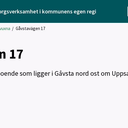
orgsverksamhet i kommunens egen regi
 vuxna
/
Gåvstavägen 17
n 17
boende som ligger i Gåvsta nord ost om Uppsa