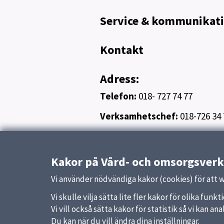
Service & kommunikat
Kontakt
Adress:
Telefon:
018- 727 74 77
Verksamhetschef:
018-726 34 
Uppdaterad:
16 december 2025
Kakor på Vård- och omsorgsver
Vi använder nödvändiga kakor (cookies) för att 
Vi skulle vilja sätta lite fler kakor för olika fu
Vi vill också sätta kakor för statistik så vi kan 
Du kan när du vill ändra dina inställningar.