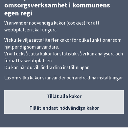
omsorgsverksamhet i kommunens
egen regi
Vi använder nödvändiga kakor (cookies) för att
webbplatsen ska fungera.
Vi skulle vilja sätta lite fler kakor för olika funktioner som
hjälper dig som användare.
Vi vill också sätta kakor för statistik så vi kan analysera och
förbättra webbplatsen.
Du kan när du vill ändra dina inställningar.
Läs om vilka kakor vi använder och ändra dina inställningar
Sidfot
Kontakt
Tillåt alla kakor
018-727 00 00
Tillåt endast nödvändiga kakor
Skicka e-post
Du hittar fler kontaktvägar på uppsala.se.