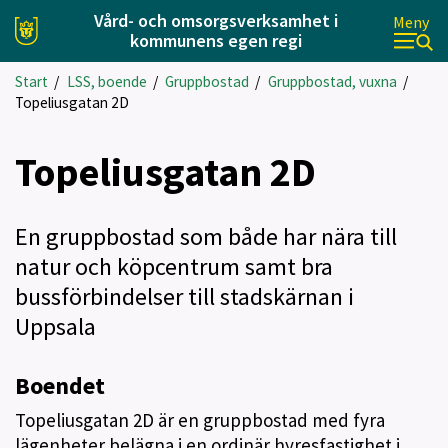
Vård- och omsorgsverksamhet i
Meny
kommunens egen regi
Start
/
LSS, boende
/
Gruppbostad
/
Gruppbostad, vuxna
/
Topeliusgatan 2D
Topeliusgatan 2D
En gruppbostad som både har nära till
natur och köpcentrum samt bra
bussförbindelser till stadskärnan i
Uppsala
Boendet
Topeliusgatan 2D är en gruppbostad med fyra
lägenheter belägna i en ordinär hyresfastighet i