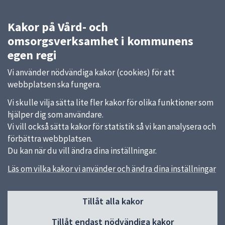
Kakor på Vård- och
omsorgsverksamhet i kommunens
egen regi
Vi använder nödvändiga kakor (cookies) för att
webbplatsen ska fungera.
Vi skulle vilja sätta lite fler kakor för olika funktioner som
hjälper dig som användare.
Vi vill också sätta kakor för statistik så vi kan analysera och
förbättra webbplatsen.
Du kan när du vill ändra dina inställningar.
Läs om vilka kakor vi använder och ändra dina inställningar
Sidfot
Kontakt
Tillåt alla kakor
018-727 00 00
Tillåt endast nödvändiga kakor