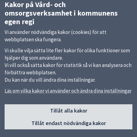
Kakor på Vård- och
omsorgsverksamhet i kommunens
egen regi
Vi använder nödvändiga kakor (cookies) för att
webbplatsen ska fungera.
Vi skulle vilja sätta lite fler kakor för olika funktioner som
hjälper dig som användare.
Vi vill också sätta kakor för statistik så vi kan analysera och
förbättra webbplatsen.
Du kan när du vill ändra dina inställningar.
Läs om vilka kakor vi använder och ändra dina inställningar
Sidfot
Kontakt
Tillåt alla kakor
018-727 00 00
Tillåt endast nödvändiga kakor
Skicka e-post
Du hittar fler kontaktvägar på uppsala.se.