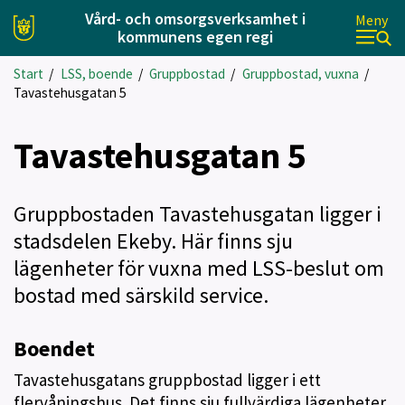
Vård- och omsorgsverksamhet i
Meny
kommunens egen regi
Start
/
LSS, boende
/
Gruppbostad
/
Gruppbostad, vuxna
/
Tavastehusgatan 5
Tavastehusgatan 5
Gruppbostaden Tavastehusgatan ligger i
stadsdelen Ekeby. Här finns sju
lägenheter för vuxna med LSS-beslut om
bostad med särskild service.
Boendet
Tavastehusgatans gruppbostad ligger i ett
flervåningshus. Det finns sju fullvärdiga lägenheter.