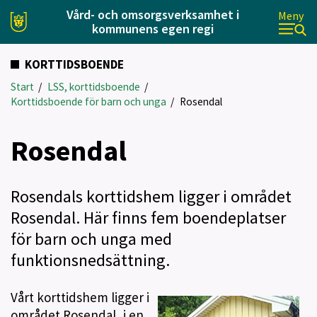
Vård- och omsorgsverksamhet i
Meny
kommunens egen regi
KORTTIDSBOENDE
Start
/
LSS, korttidsboende
/
Korttidsboende för barn och unga
/
Rosendal
Rosendal
Rosendals korttidshem ligger i området
Rosendal. Här finns fem boendeplatser
för barn och unga med
funktionsnedsättning.
Vårt korttidshem ligger i
området Rosendal, i en