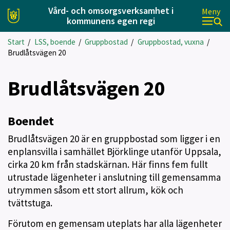
Vård- och omsorgsverksamhet i
Meny
kommunens egen regi
Start
/
LSS, boende
/
Gruppbostad
/
Gruppbostad, vuxna
/
Brudlåtsvägen 20
Brudlåtsvägen 20
Boendet
Brudlåtsvägen 20 är en gruppbostad som ligger i en
enplansvilla i samhället Björklinge utanför Uppsala,
cirka 20 km från stadskärnan. Här finns fem fullt
utrustade lägenheter i anslutning till gemensamma
utrymmen såsom ett stort allrum, kök och
tvättstuga.
Förutom en gemensam uteplats har alla lägenheter