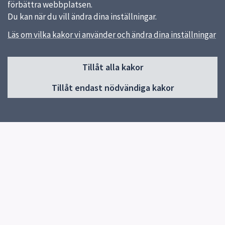
förbättra webbplatsen.
Du kan när du vill ändra dina inställningar.
Läs om vilka kakor vi använder och ändra dina inställningar
Sidfot
Kontakt
Tillåt alla kakor
018-727 00 00
Tillåt endast nödvändiga kakor
Skicka e-post
Du hittar fler kontaktvägar på uppsala.se.
Snabblänkar
Uppsala kommun
Synpunkter
Om webbplatsen
Denna webbplats använder kakor (cookies).