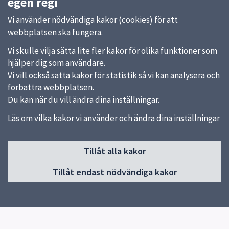
egen regi
Vi använder nödvändiga kakor (cookies) för att
webbplatsen ska fungera.
Vi skulle vilja sätta lite fler kakor för olika funktioner som
hjälper dig som användare.
Vi vill också sätta kakor för statistik så vi kan analysera och
förbättra webbplatsen.
Du kan när du vill ändra dina inställningar.
Läs om vilka kakor vi använder och ändra dina inställningar
Sidfot
Kontakt
Tillåt alla kakor
018-727 00 00
Tillåt endast nödvändiga kakor
Skicka e-post
Du hittar fler kontaktvägar på uppsala.se.